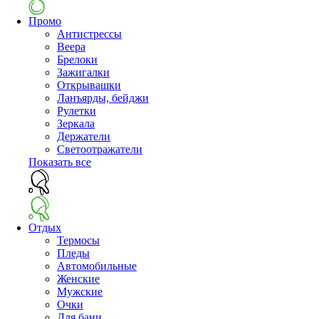
Промо
Антистрессы
Веера
Брелоки
Зажигалки
Открывашки
Ланъярды, бейджи
Рулетки
Зеркала
Держатели
Светоотражатели
Показать все
Отдых
Термосы
Пледы
Автомобильные
Женские
Мужские
Очки
Для бани