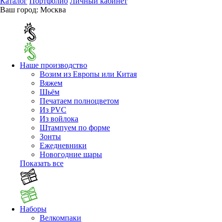
Каталог
Портфолио
Личный кабинет
Ваш город:
Москва
Наше производство
Возим из Европы или Китая
Вяжем
Шьём
Печатаем полноцветом
Из PVC
Из войлока
Штампуем по форме
Зонты
Ежедневники
Новогодние шары
Показать все
Наборы
Велкомпаки