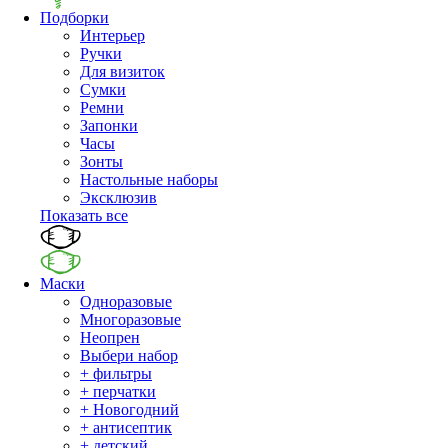
Подборки
Интерьер
Ручки
Для визиток
Сумки
Ремни
Запонки
Часы
Зонты
Настольные наборы
Эксклюзив
Показать все
Маски
Одноразовые
Многоразовые
Неопрен
Выбери набор
+ фильтры
+ перчатки
+ Новогодний
+ антисептик
+ детский