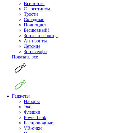
Все зонты
С логотипом
Трости
Складные
Полноцвет
Бесшовный!
Зонты от солнца
Антизонты
Детские
Зонт-селфи
Показать все
Гаджеты
Наборы
Эко
Флешки
Power bank
Беспроводные
VR-очки