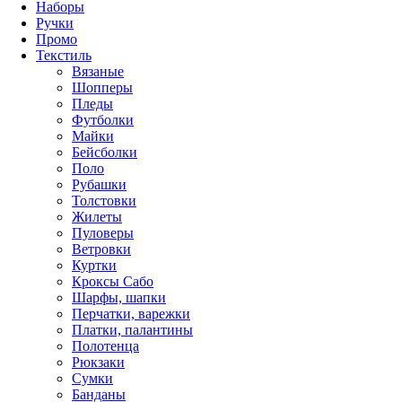
Наборы
Ручки
Промо
Текстиль
Вязаные
Шопперы
Пледы
Футболки
Майки
Бейсболки
Поло
Рубашки
Толстовки
Жилеты
Пуловеры
Ветровки
Куртки
Кроксы Сабо
Шарфы, шапки
Перчатки, варежки
Платки, палантины
Полотенца
Рюкзаки
Сумки
Банданы