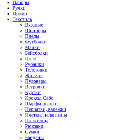
Наборы
Ручки
Промо
Текстиль
Вязаные
Шопперы
Пледы
Футболки
Майки
Бейсболки
Поло
Рубашки
Толстовки
Жилеты
Пуловеры
Ветровки
Куртки
Кроксы Сабо
Шарфы, шапки
Перчатки, варежки
Платки, палантины
Полотенца
Рюкзаки
Сумки
Банданы