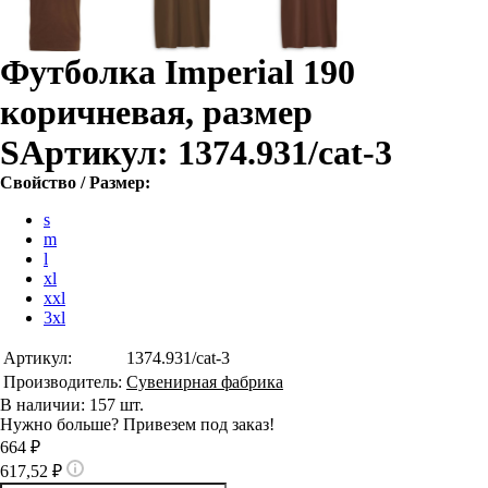
Футболка Imperial 190
коричневая, размер
S
Артикул: 1374.931/cat-3
Свойство / Размер:
s
m
l
xl
xxl
3xl
Артикул:
1374.931/cat-3
Производитель:
Сувенирная фабрика
В наличии: 157 шт.
Нужно больше? Привезем под заказ!
664 ₽
617,52 ₽