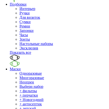
Подборки
Интерьер
Ручки
Для визиток
Сумки
Ремни
Запонки
Часы
Зонты
Настольные наборы
Эксклюзив
Показать все
Маски
Одноразовые
Многоразовые
Неопрен
Выбери набор
+ фильтры
+ перчатки
+ Новогодний
+ антисептик
+ детский