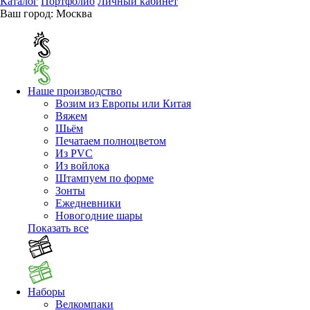
Каталог
Портфолио
Личный кабинет
Ваш город:
Москва
Наше производство
Возим из Европы или Китая
Вяжем
Шьём
Печатаем полноцветом
Из PVC
Из войлока
Штампуем по форме
Зонты
Ежедневники
Новогодние шары
Показать все
Наборы
Велкомпаки