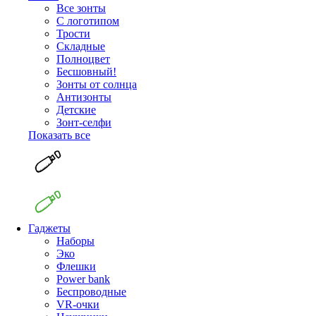
Все зонты
С логотипом
Трости
Складные
Полноцвет
Бесшовный!
Зонты от солнца
Антизонты
Детские
Зонт-селфи
Показать все
Гаджеты
Наборы
Эко
Флешки
Power bank
Беспроводные
VR-очки