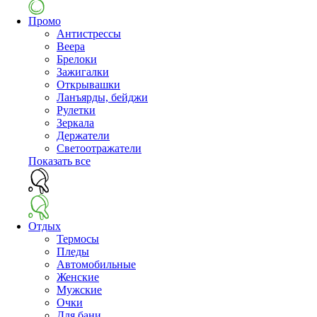
Промо
Антистрессы
Веера
Брелоки
Зажигалки
Открывашки
Ланъярды, бейджи
Рулетки
Зеркала
Держатели
Светоотражатели
Показать все
Отдых
Термосы
Пледы
Автомобильные
Женские
Мужские
Очки
Для бани