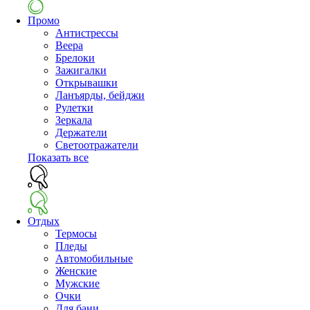
Промо
Антистрессы
Веера
Брелоки
Зажигалки
Открывашки
Ланъярды, бейджи
Рулетки
Зеркала
Держатели
Светоотражатели
Показать все
Отдых
Термосы
Пледы
Автомобильные
Женские
Мужские
Очки
Для бани