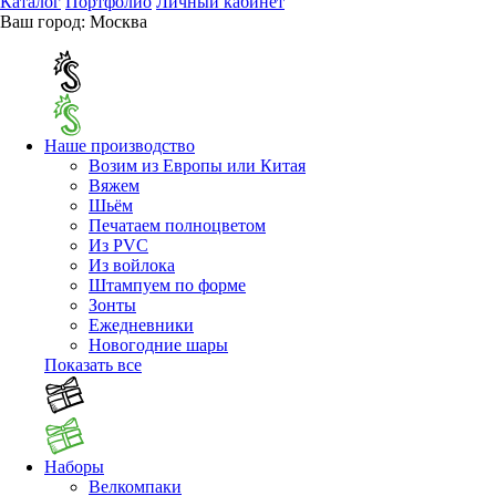
Каталог
Портфолио
Личный кабинет
Ваш город:
Москва
Наше производство
Возим из Европы или Китая
Вяжем
Шьём
Печатаем полноцветом
Из PVC
Из войлока
Штампуем по форме
Зонты
Ежедневники
Новогодние шары
Показать все
Наборы
Велкомпаки