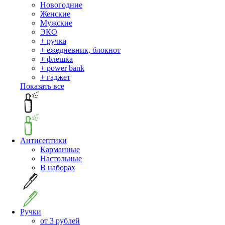
Новогодние
Женские
Мужские
ЭКО
+ ручка
+ ежедневник, блокнот
+ флешка
+ power bank
+ гаджет
Показать все
Антисептики
Карманные
Настольные
В наборах
Ручки
от 3 рублей