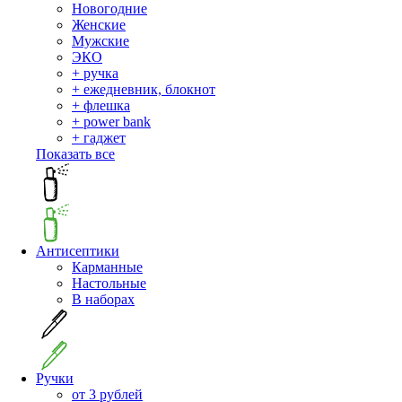
Новогодние
Женские
Мужские
ЭКО
+ ручка
+ ежедневник, блокнот
+ флешка
+ power bank
+ гаджет
Показать все
Антисептики
Карманные
Настольные
В наборах
Ручки
от 3 рублей