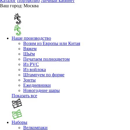
Каталог
Портфолио
Личный кабинет
Ваш город:
Москва
Наше производство
Возим из Европы или Китая
Вяжем
Шьём
Печатаем полноцветом
Из PVC
Из войлока
Штампуем по форме
Зонты
Ежедневники
Новогодние шары
Показать все
Наборы
Велкомпаки