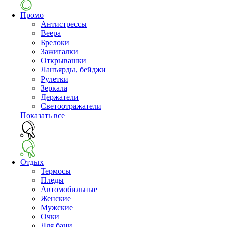
Промо
Антистрессы
Веера
Брелоки
Зажигалки
Открывашки
Ланъярды, бейджи
Рулетки
Зеркала
Держатели
Светоотражатели
Показать все
Отдых
Термосы
Пледы
Автомобильные
Женские
Мужские
Очки
Для бани